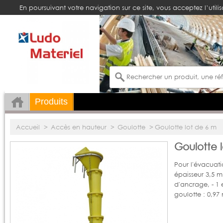
En poursuivant votre navigation sur ce site, vous acceptez l’utili
Produits
Accueil
>
Accès en hauteur
>
Goulotte
>
Goulotte lot de 6 m
Goulotte 
Pour l'évacuati
épaisseur 3,5 
d'ancrage, - 1 
goulotte : 0,97