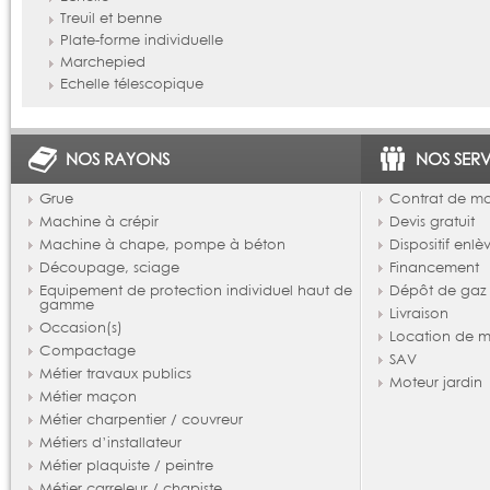
Treuil et benne
Plate-forme individuelle
Marchepied
Echelle télescopique
NOS RAYONS
NOS SERV
Grue
Contrat de m
Machine à crépir
Devis gratuit
Machine à chape, pompe à béton
Dispositif enl
Découpage, sciage
Financement
Equipement de protection individuel haut de
Dépôt de gaz
gamme
Livraison
Occasion(s)
Location de m
Compactage
SAV
Métier travaux publics
Moteur jardin
Métier maçon
Métier charpentier / couvreur
Métiers d’installateur
Métier plaquiste / peintre
Métier carreleur / chapiste