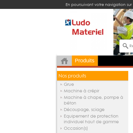
En poursuivant votre navigation sur 
Produits
Nos produits
Grue
Machine à crépir
Machine à chape, pompe à
béton
Découpage, sciage
Equipement de protection
individuel haut de gamme
Occasion(s)