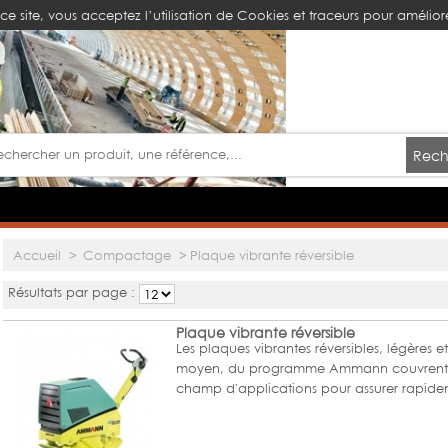
ce site, vous acceptez l’utilisation de Cookies et traceurs pour améliore
Rech
Accueil
>
Compactage
>
Plaque vibrante réversible
Résultats par page :
Plaque vibrante réversible
Les plaques vibrantes réversibles, légères e
moyen, du programme Ammann couvrent 
champ d'applications pour assurer rapi