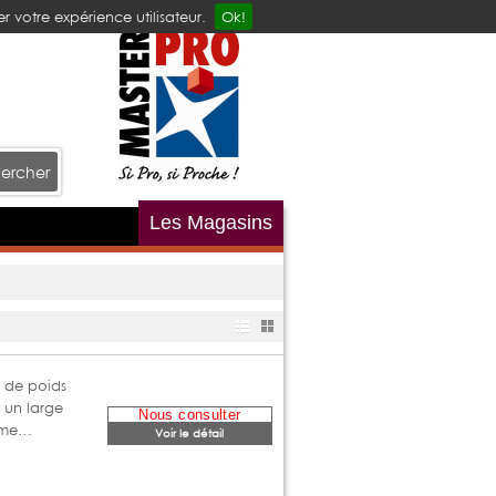
r votre expérience utilisateur.
Ok!
ercher
Les Magasins
t de poids
un large
Nous consulter
deme…
Voir le détail