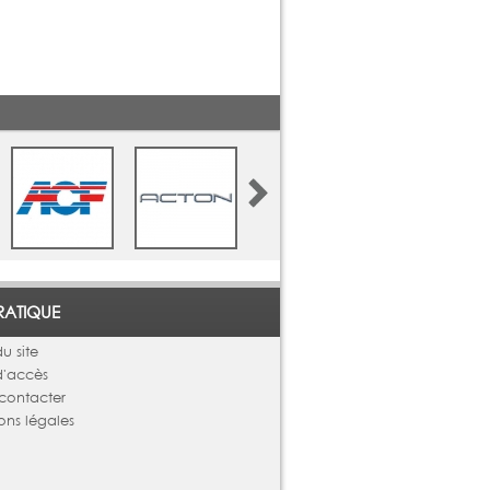
RATIQUE
u site
d'accès
contacter
ons légales