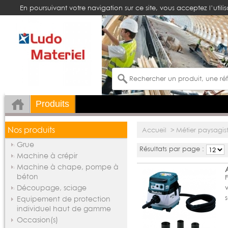
En poursuivant votre navigation sur ce site, vous acceptez l’utili
Produits
Nos produits
Accueil
>
Métier paysagis
Grue
Résultats par page :
Machine à crépir
Machine à chape, pompe à
béton
Découpage, sciage
Equipement de protection
individuel haut de gamme
Occasion(s)