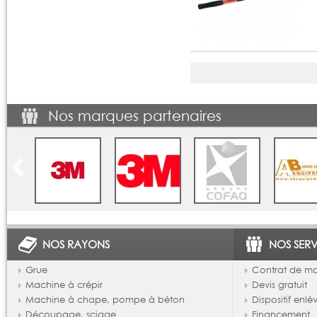
Nos marques partenaires
NOS RAYONS
NOS SERV
Grue
Contrat de m
Machine à crépir
Devis gratuit
Machine à chape, pompe à béton
Dispositif enl
Découpage, sciage
Financement