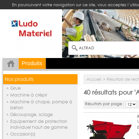
En poursuivant votre navigation sur ce site, vous acceptez l’utili
Produits
Nos produits
Accueil
>
Résultats de re
Grue
40 résultats pour 
Machine à crépir
Machine à chape, pompe à
Résultats par page :
béton
Découpage, sciage
U
Equipement de protection
individuel haut de gamme
Occasion(s)