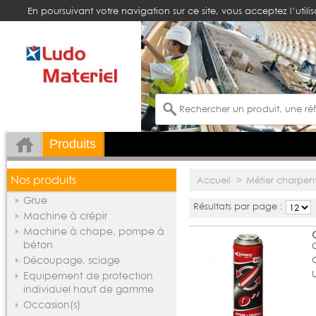
En poursuivant votre navigation sur ce site, vous acceptez l’utili
Produits
Nos produits
Accueil
>
Métier charpent
Grue
Résultats par page :
Machine à crépir
Machine à chape, pompe à
béton
Découpage, sciage
Equipement de protection
individuel haut de gamme
Occasion(s)