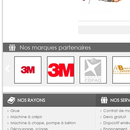
Nos marques partenaires
NOS RAYONS
NOS SERV
Grue
Contrat de m
Machine à crépir
Devis gratuit
Machine à chape, pompe à béton
Dispositif enl
Découpage, sciage
Financement