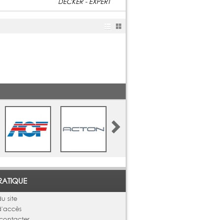
RATIQUE
u site
d'accès
contacter