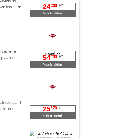
24
HT
€00
ce très fine
Voir le détail
ques et en
A partir de
54
HT
€00
pas les
 b…
Voir le détail
électricien)
25
HT
€70
à fente
Voir le détail