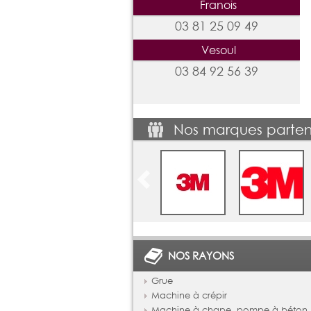
Franois
03 81 25 09 49
Vesoul
03 84 92 56 39
Nos marques parten
NOS RAYONS
Grue
Machine à crépir
Machine à chape, pompe à béton