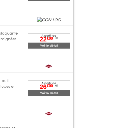
obloquante
A partir de
22
HT
€00
. Poignées
Voir le détail
 outil.
A partir de
26
HT
€00
tubes et
Voir le détail
plates et