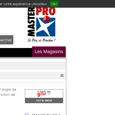
r votre expérience utilisateur.
Ok!
ercher
Les Magasins
l'angle de
A partir de
9
HT
€60
nution de
Voir le détail