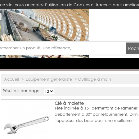
ce site, vous acceptez l’utilisation de Cookies et traceurs pour améliore
Rech
Accueil
>
Équipement généraliste
>
Outillage à main
Résultats par page :
Clé à molette
Tête inclinée à 15° permettant de ramener 
débattement à 30° par retournement. Dimi
l'épaisseur des becs pour une meilleure…