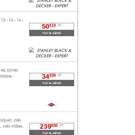
12 - 13 - 16 -
50
HT
€10
Voir le détail
 les zones
34
HT
€00
itaire,
Voir le détail
iquet, clés
239
HT
€00
, clés mâles,
Voir le détail