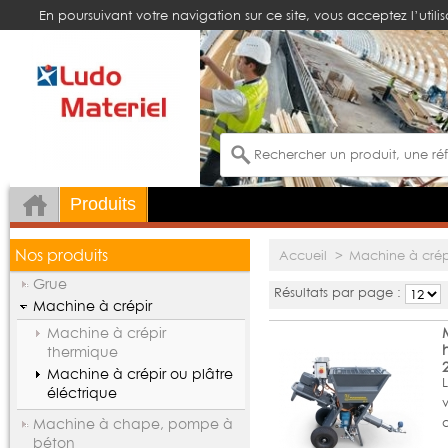
En poursuivant votre navigation sur ce site, vous acceptez l’utili
Produits
Nos produits
Accueil
>
Machine à crép
Grue
Résultats par page :
Machine à crépir
Machine à crépir
thermique
Machine à crépir ou plâtre
éléctrique
Machine à chape, pompe à
béton