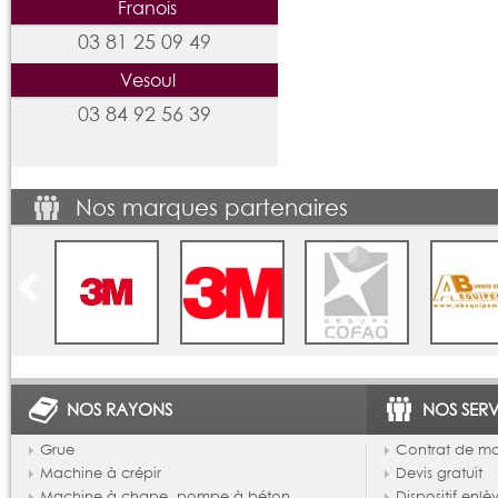
Franois
03 81 25 09 49
Vesoul
03 84 92 56 39
Nos marques partenaires
NOS RAYONS
NOS SERV
Grue
Contrat de m
Machine à crépir
Devis gratuit
Machine à chape, pompe à béton
Dispositif enl