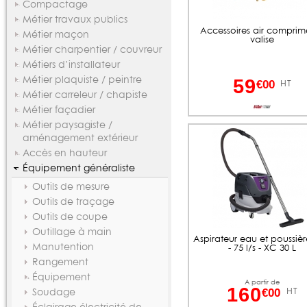
Compactage
Métier travaux publics
Accessoires air comprim
Métier maçon
valise
Métier charpentier / couvreur
Métiers d’installateur
Métier plaquiste / peintre
59
HT
€00
Métier carreleur / chapiste
Métier façadier
Métier paysagiste /
aménagement extérieur
Accès en hauteur
Équipement généraliste
Outils de mesure
Outils de traçage
Outils de coupe
Outillage à main
Aspirateur eau et poussière
Manutention
- 75 l/s - XC 30 L
Rangement
Équipement
A partir de
160
HT
€00
Soudage
Éclairage électricité de