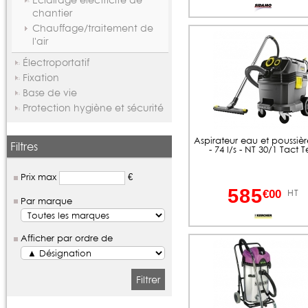
chantier
Chauffage/traitement de
l'air
Électroportatif
Fixation
Base de vie
Protection hygiène et sécurité
Aspirateur eau et poussière
Filtres
- 74 l/s - NT 30/1 Tact T
Prix max
€
585
HT
€00
Par marque
Afficher par ordre de
Filtrer