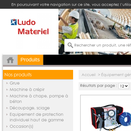
En poursuivant votre navigation sur ce site, vous acceptez l’utili
Produits
Nos produits
Accueil
>
Équipement géné
Grue
Résultats par page :
Machine à crépir
Machine à chape, pompe à
béton
Découpage, sciage
Equipement de protection
individuel haut de gamme
Occasion(s)