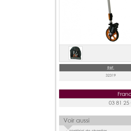
Réf.
32319
Frano
03 81 25
Voir aussi
Matériel de chantier