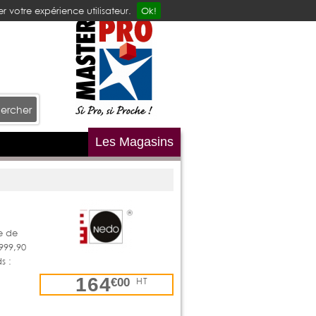
r votre expérience utilisateur.
Ok!
ercher
Les Magasins
e de
999,90
s :
164
HT
€00