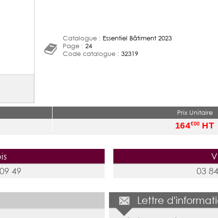
Catalogue :
Essentiel Bâtiment 2023
Page :
24
Code catalogue :
32319
Prix Unitaire
164
HT
€00
is
V
 09 49
03 84
Lettre d'informat