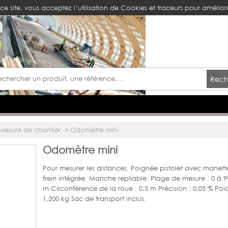
ce site, vous acceptez l’utilisation de Cookies et traceurs pour améliore
Rech
Mesure de chantier
>
Odomètre mini
Odomètre mini
Pour mesurer les distances. Poignée pistolet avec manett
frein intégrée. Manche repliable. Plage de mesure : 0 à 9
m Circonférence de la roue : 0,5 m Précision : 0,05 % Poid
1,200 kg Sac de transport inclus.