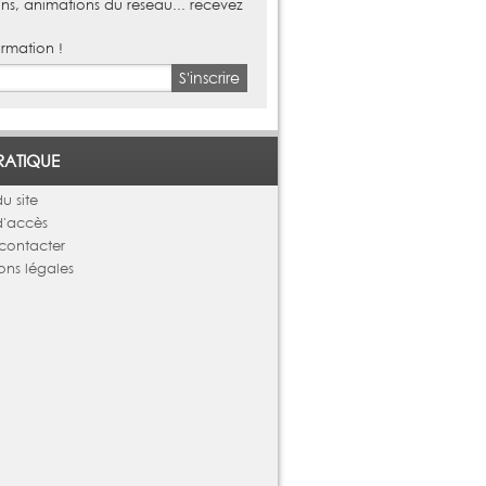
ns, animations du reseau... recevez
ormation !
S'inscrire
RATIQUE
u site
d'accès
contacter
ons légales