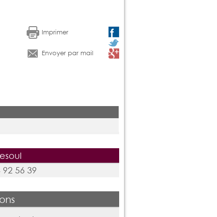
Imprimer
Envoyer par mail
esoul
 92 56 39
ions