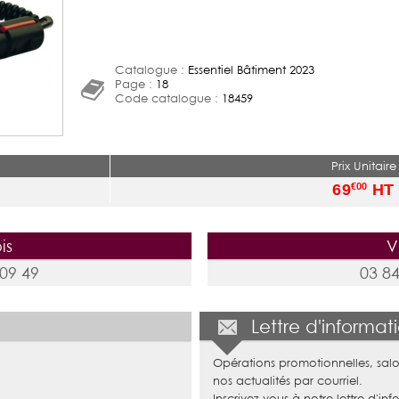
Catalogue :
Essentiel Bâtiment 2023
Page :
18
Code catalogue :
18459
Prix Unitaire
69
HT
€00
is
V
 09 49
03 84
Lettre d'informat
Opérations promotionnelles, salo
nos actualités par courriel.
Inscrivez-vous à notre lettre d'inf