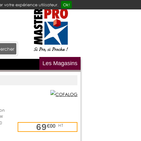
r votre expérience utilisateur.
Ok!
ercher
Les Magasins
don
 W
0
69
HT
€00