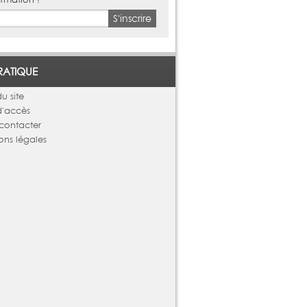
S'inscrire
RATIQUE
u site
d'accès
contacter
ons légales