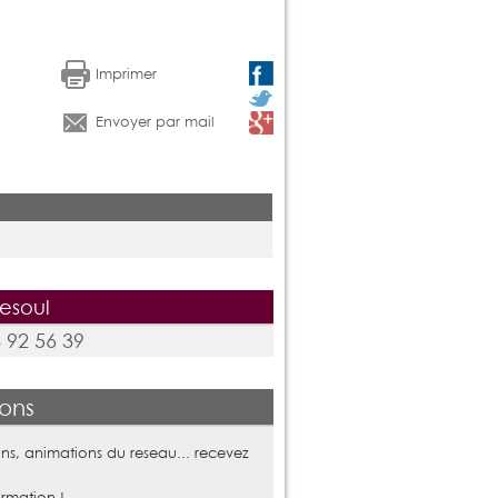
Imprimer
Envoyer par mail
esoul
 92 56 39
ions
ns, animations du reseau... recevez
ormation !