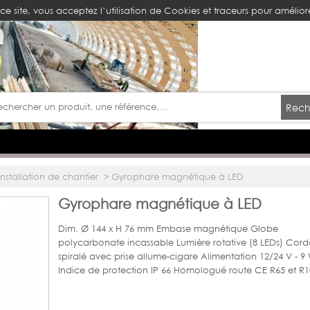
ce site, vous acceptez l’utilisation de Cookies et traceurs pour améliore
Rech
Installation de chantier
>
Gyrophare magnétique à LED
Gyrophare magnétique à LED
Dim. Ø 144 x H 76 mm Embase magnétique Globe
polycarbonate incassable Lumière rotative (8 LEDs) Cor
spiralé avec prise allume-cigare Alimentation 12/24 V - 9
Indice de protection IP 66 Homologué route CE R65 et R1