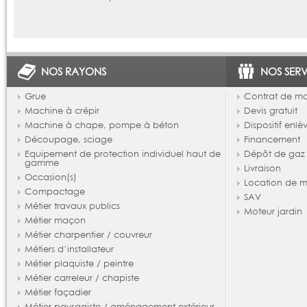
NOS RAYONS
NOS SERV
Grue
Contrat de m
Machine à crépir
Devis gratuit
Machine à chape, pompe à béton
Dispositif enl
Découpage, sciage
Financement
Equipement de protection individuel haut de
Dépôt de gaz
gamme
Livraison
Occasion(s)
Location de m
Compactage
SAV
Métier travaux publics
Moteur jardin
Métier maçon
Métier charpentier / couvreur
Métiers d’installateur
Métier plaquiste / peintre
Métier carreleur / chapiste
Métier façadier
Métier paysagiste / aménagement extérieur