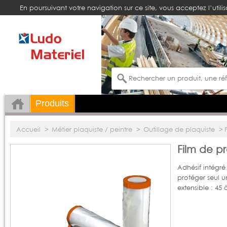
En poursuivant votre navigation sur ce site, vous acceptez l’utili
Produits
Accueil
>
Métier plaquiste / peintre
>
Outillage de plaquiste
>
Film de p
Adhésif intégré 
protéger seul u
extensible : 45