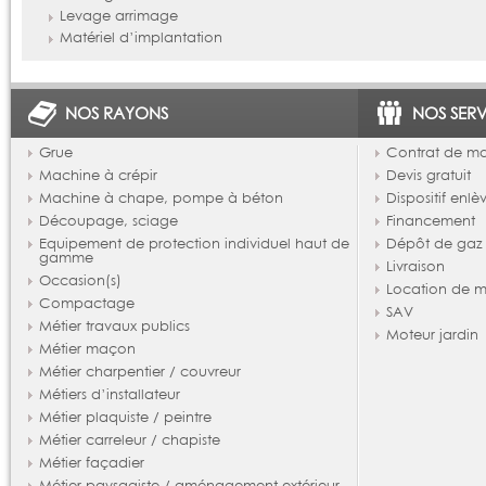
Levage arrimage
Matériel d’implantation
NOS RAYONS
NOS SERV
Grue
Contrat de m
Machine à crépir
Devis gratuit
Machine à chape, pompe à béton
Dispositif enl
Découpage, sciage
Financement
Equipement de protection individuel haut de
Dépôt de gaz
gamme
Livraison
Occasion(s)
Location de m
Compactage
SAV
Métier travaux publics
Moteur jardin
Métier maçon
Métier charpentier / couvreur
Métiers d’installateur
Métier plaquiste / peintre
Métier carreleur / chapiste
Métier façadier
Métier paysagiste / aménagement extérieur