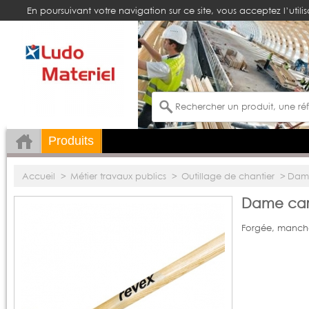
En poursuivant votre navigation sur ce site, vous acceptez l’utili
Produits
Accueil
>
Métier travaux publics
>
Outillage de chantier
>
Dame
Dame car
Forgée, manche