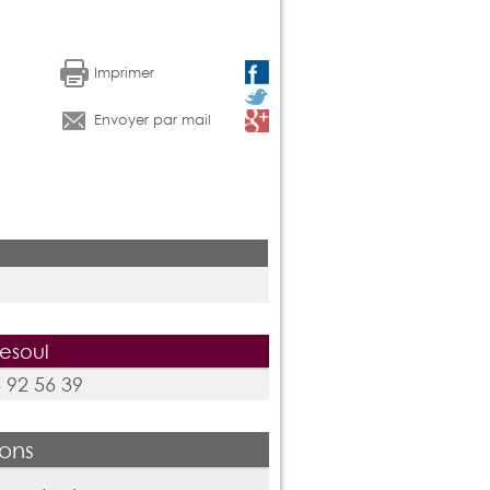
Imprimer
Envoyer par mail
esoul
 92 56 39
ions