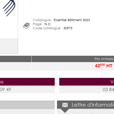
Catalogue :
Essentiel Bâtiment 2023
Page :
N.C.
Code catalogue :
30975
Prix Unitaire
42
HT
€00
is
V
 09 49
03 84
Lettre d'informat