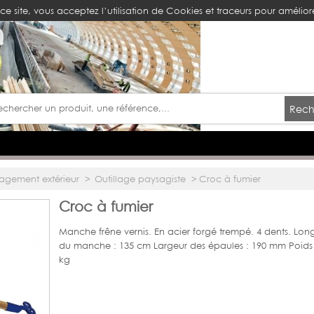
ce site, vous acceptez l’utilisation de Cookies et traceurs pour améliore
Rech
agement extérieur
>
Outillage paysagiste
>
Croc à fumier
Croc à fumier
Manche frêne vernis. En acier forgé trempé. 4 dents. Lon
du manche : 135 cm Largeur des épaules : 190 mm Poids 
kg