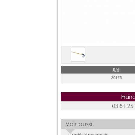
Réf.
30975
Frano
03 81 25
Voir aussi
Matériel paysagiste