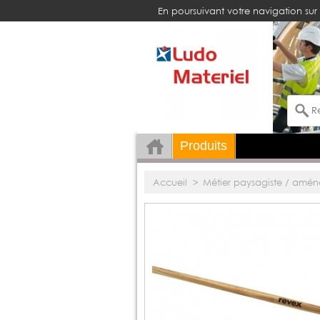
En poursuivant votre navigation sur 
Produits
Accueil
>
Métier paysagiste / amén