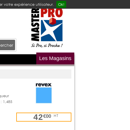
r votre expérience utilisateur.
Ok!
ercher
Les Magasins
gueur
: 1,485
42
HT
€00