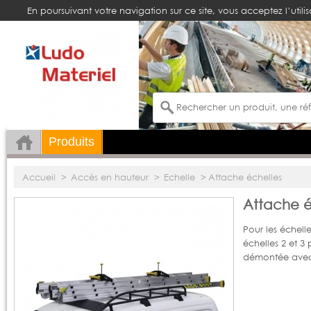
En poursuivant votre navigation sur ce site, vous acceptez l’utili
Produits
Accueil
>
Accès en hauteur
>
Echelle
>
Attache échelles
Attache é
Pour les échel
échelles 2 et 3 
démontée avec