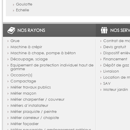
Goulotte
Echelle
NOS RAYONS
NOS SERV
Grue
Contrat de m
Machine à crépir
Devis gratuit
Machine à chape, pompe à béton
Dispositif enl
Découpage, sciage
Financement
Equipement de protection individuel haut de
Dépôt de gaz
gamme
Livraison
Occasion(s)
Location de m
Compactage
SAV
Métier travaux publics
Moteur jardin
Métier maçon
Métier charpentier / couvreur
Métiers d’installateur
Métier plaquiste / peintre
Métier carreleur / chapiste
Métier façadier
Métier paysagiste / aménagement extérieur